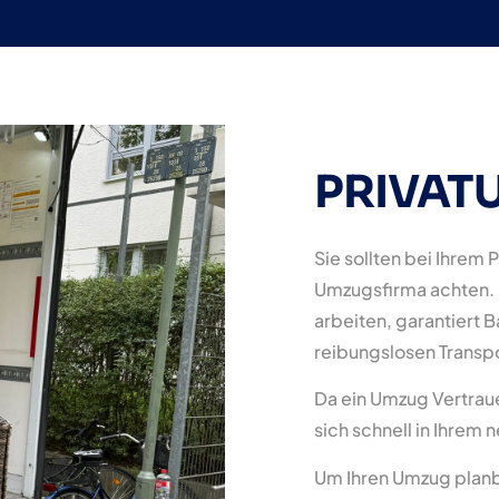
PRIVAT
Sie sollten bei Ihrem 
Umzugsfirma achten. D
arbeiten, garantiert 
reibungslosen Transp
Da ein Umzug Vertraue
sich schnell in Ihrem
Um Ihren Umzug planba