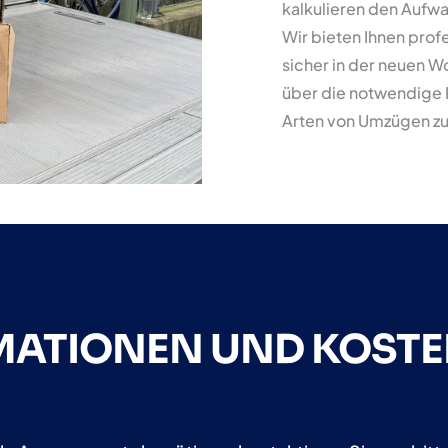
kalkulieren den Aufw
Wir bieten Ihnen prof
sicher in der neuen 
über die notwendige
Arten von Umzügen zu
RMATIONEN UND KOST