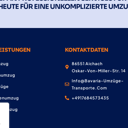
HEUTE FÜR EINE UNKOMPLIZIERTE UM
EISTUNGEN
KONTAKTDATEN
mzug
86551 Aichach
Oskar-Von-Miller-Str. 14
numzug
Info@bavaria-Umzüge-
züge
Transporte.com
enumzug
+4917684573435
erumzug
,